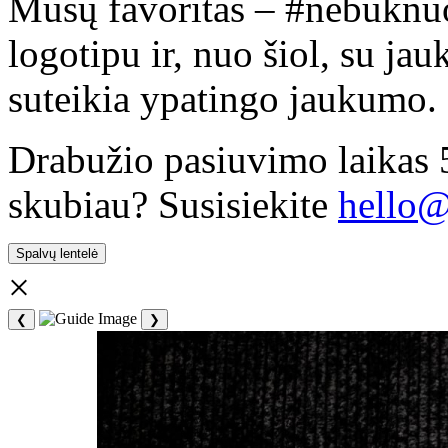
Mūsų favoritas – #nebūknuo
logotipu ir, nuo šiol, su jau
suteikia ypatingo jaukumo.
Drabužio pasiuvimo laikas 
skubiau? Susisiekite
hello
Spalvų lentelė
×
❮
❯