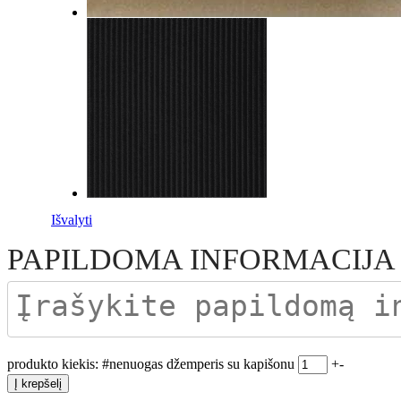
Išvalyti
PAPILDOMA INFORMACIJA
produkto kiekis: #nenuogas džemperis su kapišonu
+
-
Į krepšelį