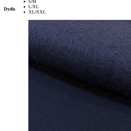
S/M
L/XL
Dydis
XL/XXL