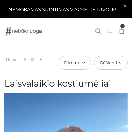
X
NEMOKAMAS SIUNTIMAS VISOJE LIETUVOJE!
0
Rodyti
6
12
15
Filtruoti
Rūšiuoti
Laisvalaikio kostiumėliai