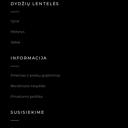
Smėlio spalvos velveto šortų ir kardigano komplektas