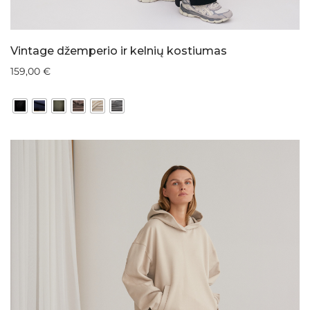
Vintage džemperio ir kelnių kostiumas
159,00
€