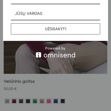
UŽSISAKYTI
Veliūrinis golfas
50,00
€