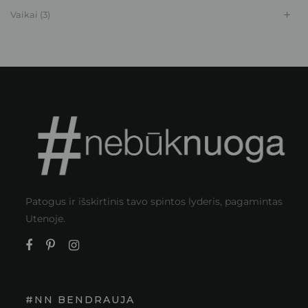
Vaikai
(3)
Patogus ir išskirtinis tavo spintos lyderis, pagamintas
Utenoje.
#NN BENDRAUJA