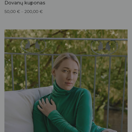
Dovanų kuponas
50,00
€
–
200,00
€