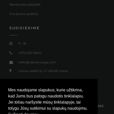
Bendrosios taisyklės
Privatumo politika
SUSISIEKIME
11 - 18
+370 626 12840
hello@nebuknuoga.com
Utenio aikštė 12, LT-28248 Utena
Mes naudojame slapukus, kurie užtikrina,
kad Jums bus patogu naudotis tinklalapiu.
Jei toliau naršysite mūsų tinklalapyje, tai
NEMOKAMAS SIUNTIMAS
30 DIENŲ GRĄŽINIMAS
tolygu Jūsų sutikimui su slapukų naudojimu.