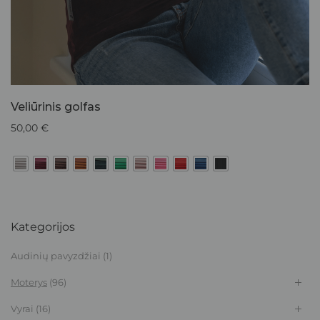
Veliūrinis golfas
50,00
€
Kategorijos
Audinių pavyzdžiai
(1)
Moterys
(96)
Vyrai
(16)