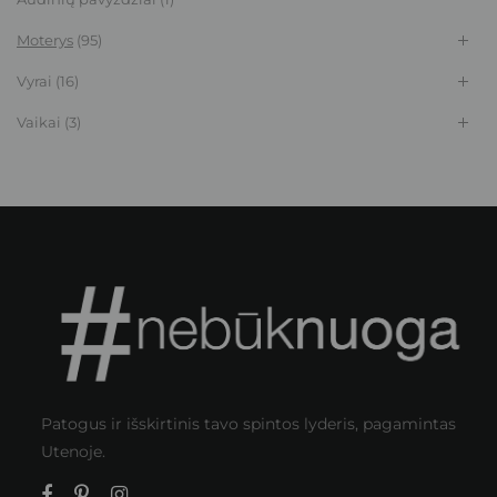
Moterys
(95)
Vyrai
(16)
Vaikai
(3)
Patogus ir išskirtinis tavo spintos lyderis, pagamintas
Utenoje.