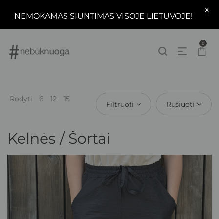
X
NEMOKAMAS SIUNTIMAS VISOJE LIETUVOJE!
0
Rodyti
6
12
15
Filtruoti
Rūšiuoti
Kelnės / Šortai