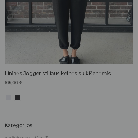
Lininės Jogger stiliaus kelnės su kišenėmis
105,00
€
Kategorijos
Audinių pavyzdžiai
(1)