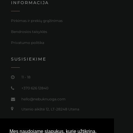
INFORMACIJA
Pirkimas ir prekių grąžinimas
Bendrosios taisyklės
Privatumo politika
SUSISIEKIME
11 - 18
+370 626 12840
hello@nebuknuoga.com
Utenio aikštė 12, LT-28248 Utena
Mes naudojame slapukus, kurie užtikrina,