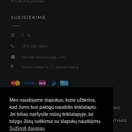
Plačios lininės culotte modelio kelnės
95,00
€
Mes naudojame slapukus, kurie užtikrina,
kad Jums bus patogu naudotis tinklalapiu.
Jei toliau naršysite mūsų tinklalapyje, tai
tolygu Jūsų sutikimui su slapukų naudojimu.
Sužinoti daugiau