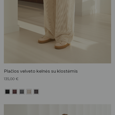
Plačios velveto kelnės su klostėmis
135,00
€