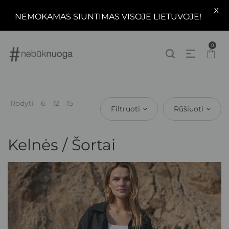
X
NEMOKAMAS SIUNTIMAS VISOJE LIETUVOJE!
0
Rodyti
6
12
15
Filtruoti
Rūšiuoti
Kelnės / Šortai