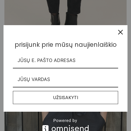
prisijunk prie mūsų naujienlaiškio
Velvetinės Mom tipo kelnės su kišenėmis
115,00
€
UŽSISAKYTI