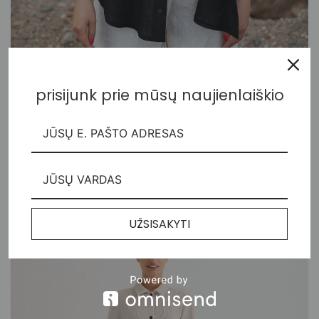
prisijunk prie mūsų naujienlaiškio
Lininiai oversized marškiniai su prailginta nugara
115,00
€
UŽSISAKYTI