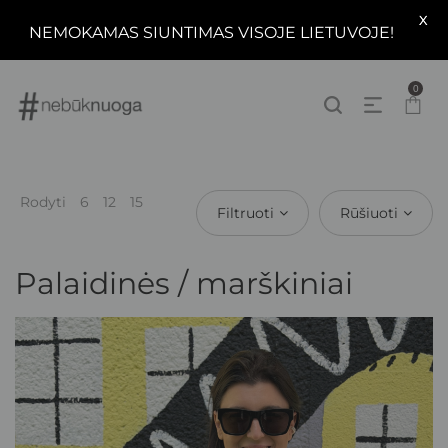
X
NEMOKAMAS SIUNTIMAS VISOJE LIETUVOJE!
0
Rodyti
6
12
15
Filtruoti
Rūšiuoti
Palaidinės / marškiniai