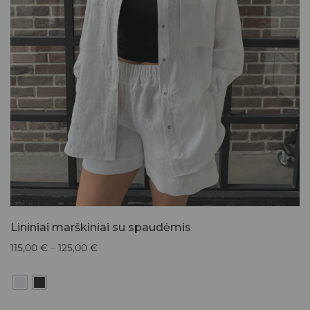
Lininiai marškiniai su spaudėmis
115,00
€
–
125,00
€