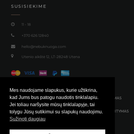
Palaidinė ilgomis ir plačiomis rankovėmis
80,00
€
Mes naudojame slapukus, kurie užtikrina,
kad Jums bus patogu naudotis tinklalapiu.
Jei toliau naršysite mūsų tinklalapyje, tai
tolygu Jūsų sutikimui su slapukų naudojimu.
Sužinoti daugiau