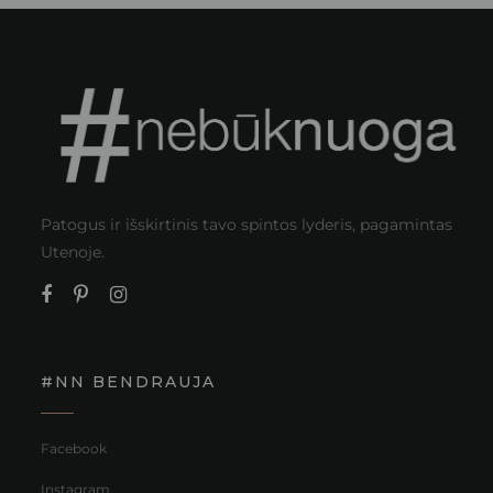
Patogus ir išskirtinis tavo spintos lyderis, pagamintas
Utenoje.
#NN BENDRAUJA
Facebook
Instagram