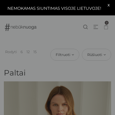
X
NEMOKAMAS SIUNTIMAS VISOJE LIETUVOJE!
0
Rodyti
6
12
15
Filtruoti
Rūšiuoti
Paltai