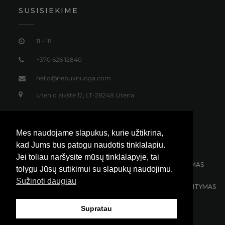
SUSISIEKIME
11 - 18
+370 626 12840
hello@nebuknuoga.com
Utenio aikštė 12, LT-28248 Utena
Mes naudojame slapukus, kurie užtikrina,
kad Jums bus patogu naudotis tinklalapiu.
Jei toliau naršysite mūsų tinklalapyje, tai
NEMOKAMAS SIUNTIMAS
30 DIENŲ GRĄŽINIMAS
tolygu Jūsų sutikimui su slapukų naudojimu.
Sužinoti daugiau
KLIENTŲ APTARNAVIMAS 24/7
100% SAUGUS ATSISKAITYMAS
Supratau
© 2021 #NEBŪKNUOGA Visos teisės saugomos.