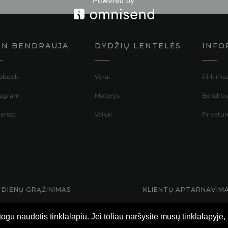
NN BENDRAUJA
DYDŽIŲ LENTELĖS
INFO
ebook
Vyrai
Pirkimas
tagram
Moterys
Bendrosi
terest
Vaikai
Privatum
 DIENŲ GRĄŽINIMAS
KLIENTŲ APTARNAVIMA
u naudotis tinklalapiu. Jei toliau naršysite mūsų tinklalapyje, 
© 2021 #NEBŪKNUOGA Visos teisės saugomos.