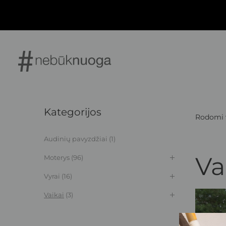
Kategorijos
Rodomi vi
Audinių pavyzdžiai
(1)
Va
Moterys
(96)
Vyrai
(16)
Vaikai
(3)