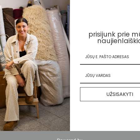
prisijunk prie 
naujienlaiški
UŽSISAKYTI
#nebūknuoga pončas mergaitėms
#nenuogas pončas bern
–
75,00
€
65,00
€
–
75,00
€