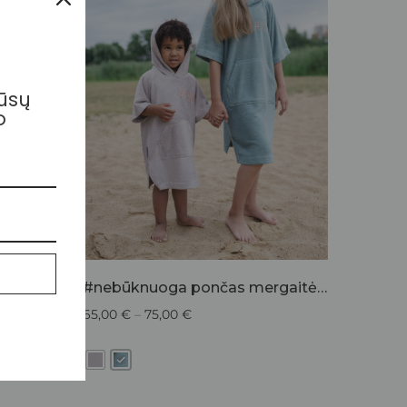
mūsų
o
iukams
#nebūknuoga pončas mergaitėms
65,00
€
–
75,00
€