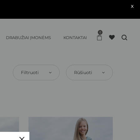
X
0
DRABUŽIAI ĮMONĖMS
KONTAKTAI
Filtruoti
Rūšiuoti