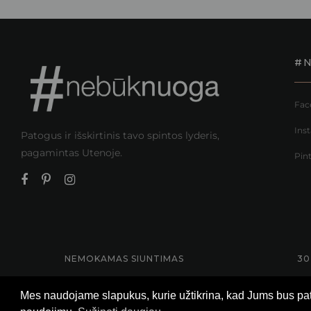
#
Fac
Ins
Patogus ir išskirtinis tavo spintos lyderis,
pagamintas Utenoje.
Pin
NEMOKAMAS SIUNTIMAS
30
Mes naudojame slapukus, kurie užtikrina, kad Jums bus patog