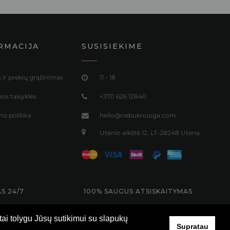
RMACIJA
SUSISIEKIME
 ir prekių grąžinimas
11 - 18
os taisyklės
+370 626 12840
o politika
hello@nebuknuoga.com
Utenio aikštė 12, LT-28248 Utena
S 24/7
100% SAUGUS ATSISKAITYMAS
tai tolygu Jūsų sutikimui su slapukų
Supratau