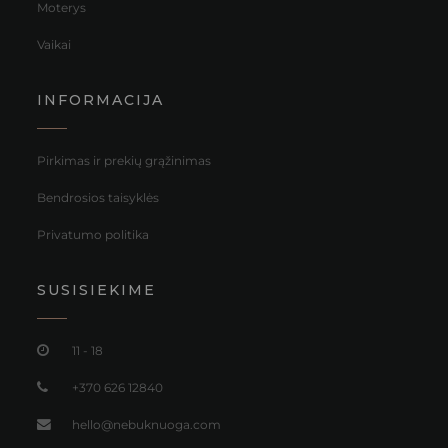
Moterys
Vaikai
INFORMACIJA
Pirkimas ir prekių grąžinimas
Bendrosios taisyklės
Privatumo politika
SUSISIEKIME
11 - 18
+370 626 12840
hello@nebuknuoga.com