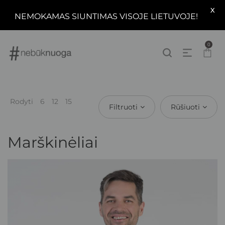
X
NEMOKAMAS SIUNTIMAS VISOJE LIETUVOJE!
0
Rodyti
6
12
15
Filtruoti
Rūšiuoti
Marškinėliai