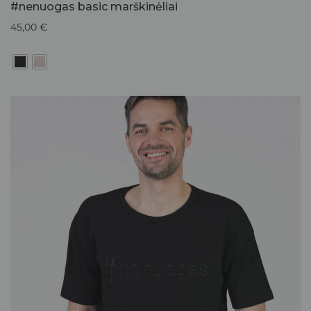
#nenuogas basic marškinėliai
45,00
€