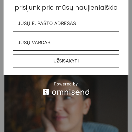
prisijunk prie mūsų naujienlaiškio
#nenuogas marškinėliai
48,00
€
UŽSISAKYTI