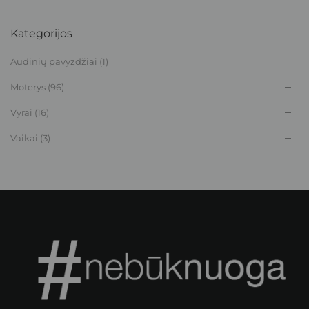
Kategorijos
Audinių pavyzdžiai
(1)
Moterys
(96)
Vyrai
(16)
Vaikai
(3)