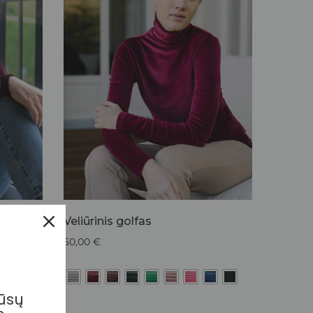
Veliūrinis golfas
50,00
€
mūsų