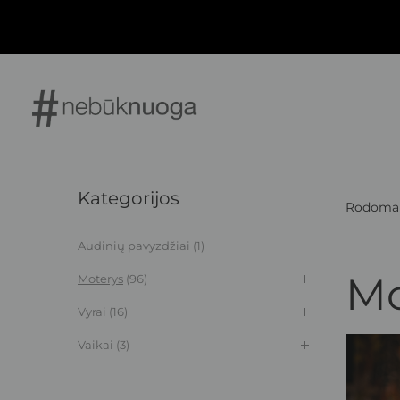
Kategorijos
Rodoma 1
Audinių pavyzdžiai
(1)
Mo
Moterys
(96)
Vyrai
(16)
Vaikai
(3)