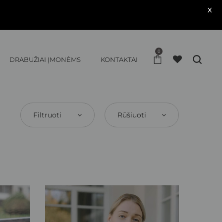
X
0
DRABUŽIAI ĮMONĖMS
KONTAKTAI
Filtruoti
Rūšiuoti