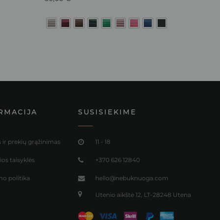
RMACIJA
SUSISIEKIME
 ir prekių grąžinimas
11 - 18
os taisyklės
+370 626 12840
o politika
hello@nebuknuoga.com
Utenio aikštė 12, LT-28248 Utena