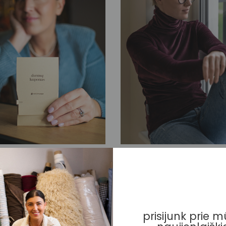
 kuponas
Veliūrinis golfas
–
200,00
€
50,00
€
prisijunk prie 