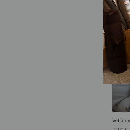
Veliūrin
50,00
€