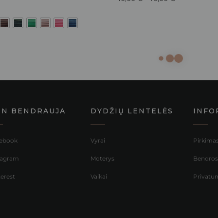
NN BENDRAUJA
DYDŽIŲ LENTELĖS
INFO
ebook
Vyrai
Pirkimas
tagram
Moterys
Bendrosi
terest
Vaikai
Privatum