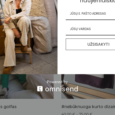
naujienlaiški
UŽSISAKYTI
is golfas
40,00
€
–
75,00
€