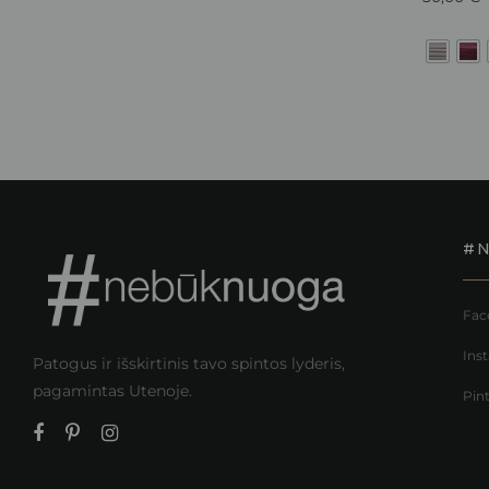
#
Fac
Ins
Patogus ir išskirtinis tavo spintos lyderis,
pagamintas Utenoje.
Pin