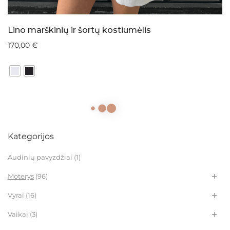
Lino marškinių ir šortų kostiumėlis
170,00
€