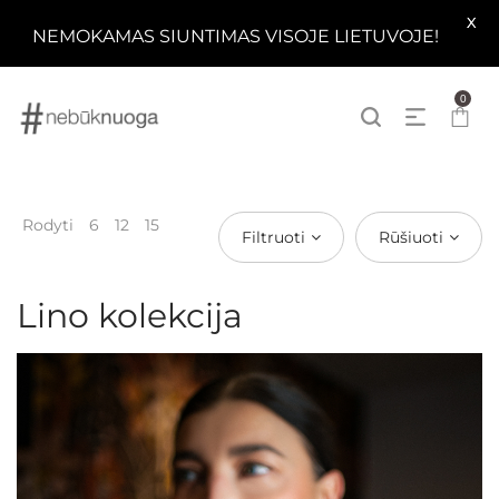
X
NEMOKAMAS SIUNTIMAS VISOJE LIETUVOJE!
0
Rodyti
6
12
15
Filtruoti
Rūšiuoti
Lino kolekcija