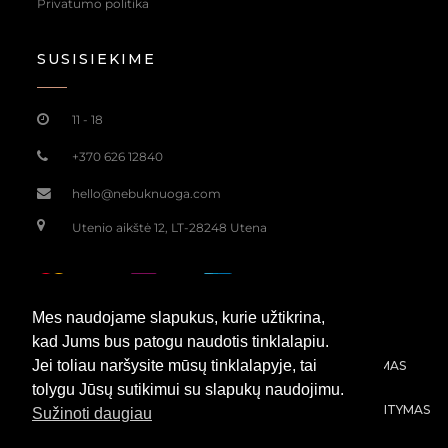
Lininiai trumpi šortai su kišenėmis
60,00
€
Mes naudojame slapukus, kurie užtikrina,
kad Jums bus patogu naudotis tinklalapiu.
Jei toliau naršysite mūsų tinklalapyje, tai
tolygu Jūsų sutikimui su slapukų naudojimu.
Sužinoti daugiau