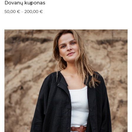
Dovanų kuponas
50,00
€
–
200,00
€