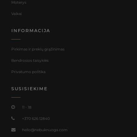
Moterys
Vaikai
INFORMACIJA
Pirkimas ir prekių grąžinimas
Bendrosios taisyklės
Privatumo politika
SUSISIEKIME
11 - 18
+370 626 12840
hello@nebuknuoga.com