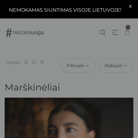
X
NEMOKAMAS SIUNTIMAS VISOJE LIETUVOJE!
0
Rodyti
6
12
15
Filtruoti
Rūšiuoti
Marškinėliai