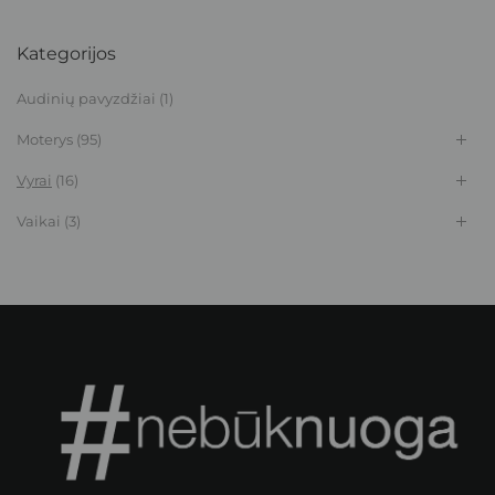
Kategorijos
Audinių pavyzdžiai
(1)
Moterys
(95)
Vyrai
(16)
Vaikai
(3)