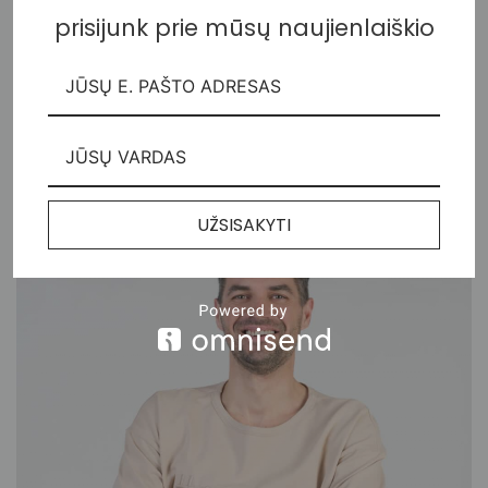
prisijunk prie mūsų naujienlaiškio
#nenuogas marškinėliai
48,00
€
UŽSISAKYTI