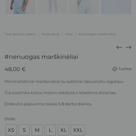
Tavo Spintos Lyderis
Parduotuvė
Vyrai
#nenuogas marškinėliai
/
/
/
#nenuogas marškinėliai
48,00
€
Turime
Minimalistiniai marškinėliai su subtiliai išsiuvinėtu logotipu.
Čia susitinka kūnui maloni tekstūra ir klasikinis dizainas.
Drabužio pasiuvimo laikas 3-8 darbo dienos.
DYDIS
XS
S
M
L
XL
XXL