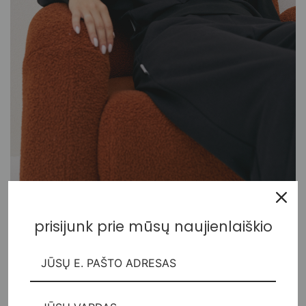
prisijunk prie mūsų naujienlaiškio
Vintage džemperis su trumpu užtrauktuku
80,00
€