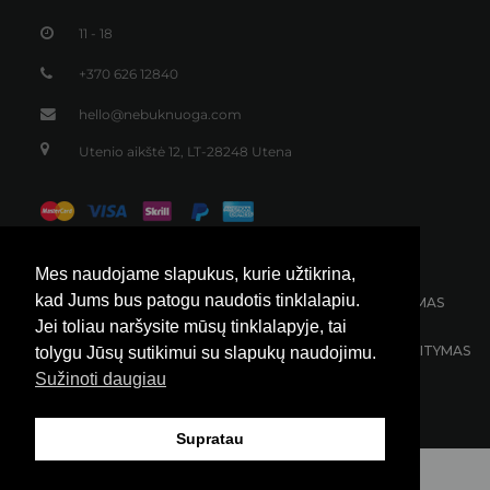
Plačios kelnės su kišenėmis
95,00
€
Mes naudojame slapukus, kurie užtikrina,
kad Jums bus patogu naudotis tinklalapiu.
Jei toliau naršysite mūsų tinklalapyje, tai
tolygu Jūsų sutikimui su slapukų naudojimu.
Sužinoti daugiau
Supratau