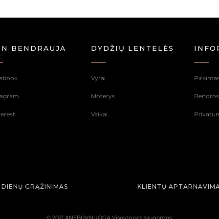
NN BENDRAUJA
DYDŽIŲ LENTELĖS
INFO
ebook
Vyrai
Pirkimas
tagram
Moterys
Bendrosi
terest
Vaikai
Privatum
 DIENŲ GRĄŽINIMAS
KLIENTŲ APTARNAVIMA
© 2021 #NEBŪKNUOGA Visos teisės saugomos.