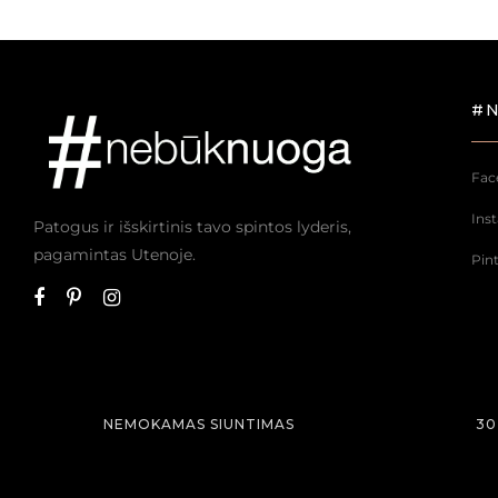
#
Fac
Ins
Patogus ir išskirtinis tavo spintos lyderis,
pagamintas Utenoje.
Pin
NEMOKAMAS SIUNTIMAS
30