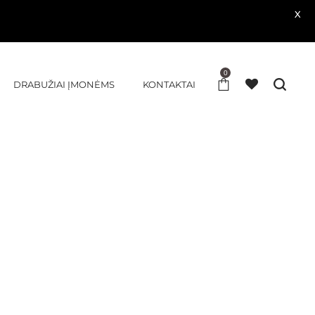
X
0
DRABUŽIAI ĮMONĖMS
KONTAKTAI