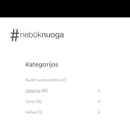
Kategorijos
Audinių pavyzdžiai
(1)
Moterys
(96)
Vyrai
(16)
Vaikai
(3)