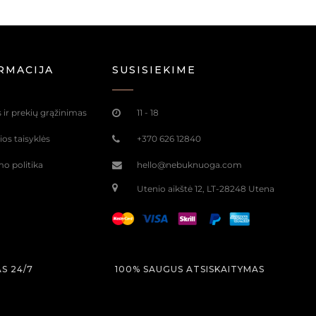
RMACIJA
SUSISIEKIME
 ir prekių grąžinimas
11 - 18
os taisyklės
+370 626 12840
o politika
hello@nebuknuoga.com
Utenio aikštė 12, LT-28248 Utena
S 24/7
100% SAUGUS ATSISKAITYMAS