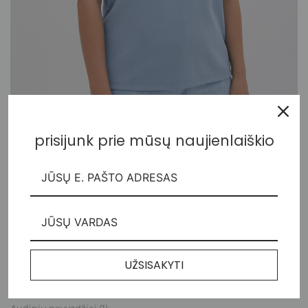
prisijunk prie mūsų naujienlaiškio
Minimalistinė medvilnės palaidinė
49,00
€
UŽSISAKYTI
Kategorijos