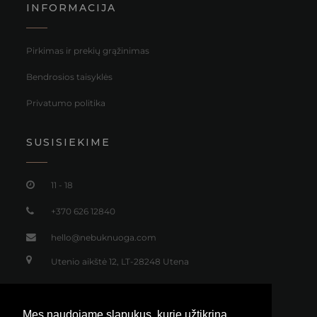
INFORMACIJA
Pirkimas ir prekių grąžinimas
Bendrosios taisyklės
Privatumo politika
SUSISIEKIME
11 - 18
+370 626 12840
hello@nebuknuoga.com
Utenio aikštė 12, LT-28248 Utena
Mes naudojame slapukus, kurie užtikrina,