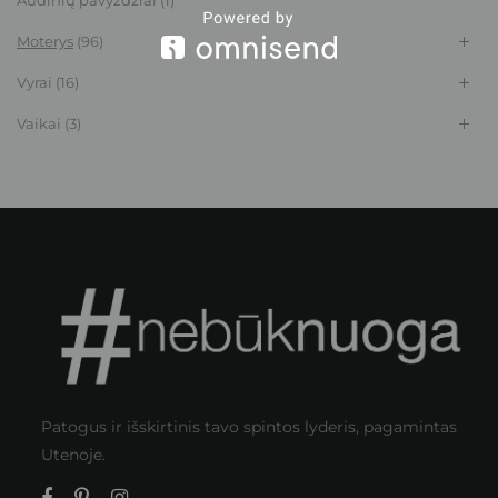
Audinių pavyzdžiai
(1)
Moterys
(96)
Vyrai
(16)
Vaikai
(3)
Patogus ir išskirtinis tavo spintos lyderis, pagamintas
Utenoje.