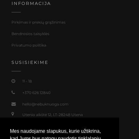
INFORMACIJA
Pirkimas ir prekių grąžinimas
Bendrosios taisyklės
Privatumo politika
SUSISIEKIME
11 - 18
+370 626 12840
hello@nebuknuoga.com
Utenio aikštė 12, LT-28248 Utena
Mes naudojame slapukus, kurie užtikrina,
kad Jums bus patogu naudotis tinklalapiu.