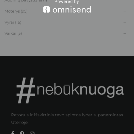
Audinių pavyzdžiai
(1)
Moterys
(95)
Vyrai
(16)
Vaikai
(3)
Patogus ir išskirtinis tavo spintos lyderis, pagamintas
Utenoje.