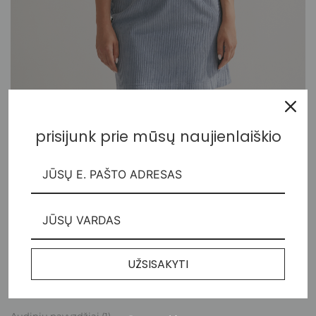
prisijunk prie mūsų naujienlaiškio
Palaidinė trumpomis rankovėmis ir petukais
55,00
€
UŽSISAKYTI
Kategorijos