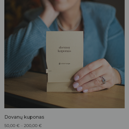
Dovanų kuponas
50,00
€
–
200,00
€