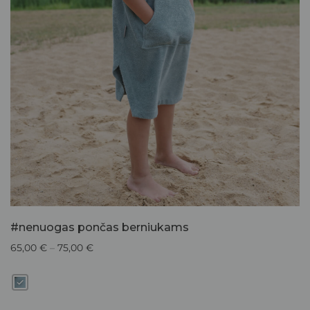
#nenuogas pončas berniukams
65,00
€
–
75,00
€