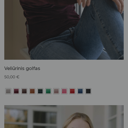
Veliūrinis golfas
50,00
€