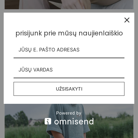
Veliūrinis golfas
50,00
€
prisijunk prie mūsų naujienlaiškio
UŽSISAKYTI