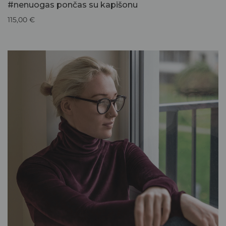
#nenuogas pončas su kapišonu
115,00
€