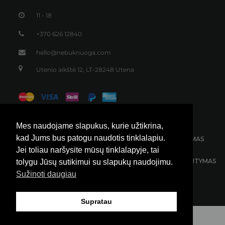
Džemperis su skeltuku
85,00
€
Mes naudojame slapukus, kurie užtikrina,
kad Jums bus patogu naudotis tinklalapiu.
Jei toliau naršysite mūsų tinklalapyje, tai
tolygu Jūsų sutikimui su slapukų naudojimu.
Sužinoti daugiau
Supratau