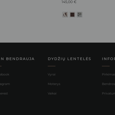
145,00
€
NN BENDRAUJA
DYDŽIŲ LENTELĖS
INFO
ebook
Vyrai
Pirkimas
tagram
Moterys
Bendrosi
terest
Vaikai
Privatum