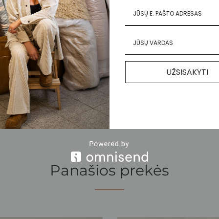
110,0
110,0
106,0
112,0
68,0
82,0
UŽSISAKYTI
sisiekite el. paštu
hello@nebuknuoga.com
Panašios prekės