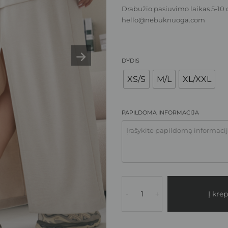
Drabužio pasiuvimo laikas 5-10 
hello@nebuknuoga.com
DYDIS
XS/S
M/L
XL/XXL
PAPILDOMA INFORMACIJA
Į krep
-
+