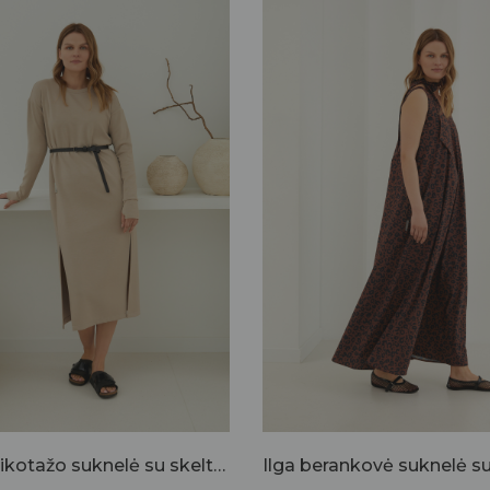
Švelnaus trikotažo suknelė su skeltukais