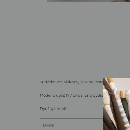
Sudėtis: 65% viskozė, 30% poliesteris, 5% elasta
Modelio ūgis: 177 cm, sijono dydis M/L
Dydžių lentelė:
Dydis