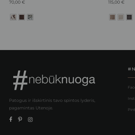
70,00
€
115,00
€
#
Fac
Ins
Patogus ir išskirtinis tavo spintos lyderis,
pagamintas Utenoje.
Pin