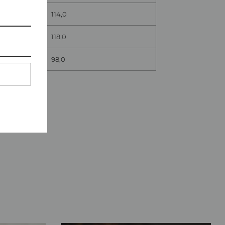
114,0
118,0
98,0