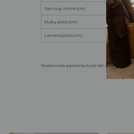
Ilgis nug. centre (cm)
Klubų plotis (cm)
Liemens plotis (cm)
Norėtumėte pasikonsultuoti dėl išmatavimų? Su