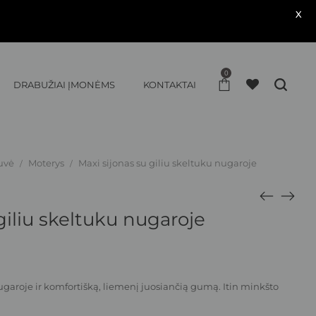
X
0
DRABUŽIAI ĮMONĖMS
KONTAKTAI
uvė
Moterys
Maxi sijonas su giliu skeltuku nugaroje
/
/
giliu skeltuku nugaroje
nugaroje ir komfortišką, liemenį juosiančią gumą. Itin minkšto