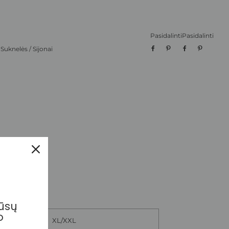
Pasidalinti
Pasidalinti
,
Suknelės / Sijonai
mūsų
o
XL/XXL