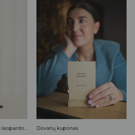
Ilga berankovė suknelė su leopardo raštu
Dovanų kuponas