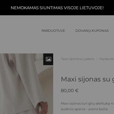
NEMOKAMAS SIUNTIMAS VISOJE LIETUVOJE!
PARDUOTUVĖ
DOVANŲ KUPONAS
Tavo Spintos Lyderis
Parduot
/
Maxi sijonas su 
80,00
€
Maxi sijonas turi gilų skeltuką 
audinio spalva – pieno balta.