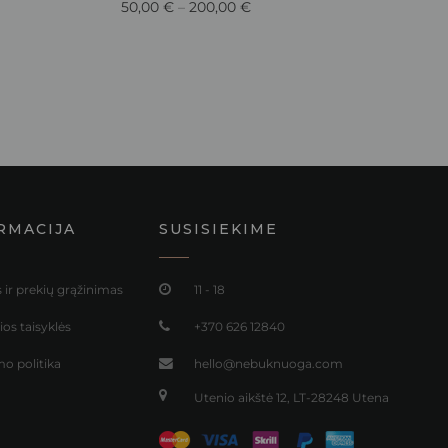
50,00
€
–
200,00
€
RMACIJA
SUSISIEKIME
 ir prekių grąžinimas
11 - 18
os taisyklės
+370 626 12840
o politika
hello@nebuknuoga.com
Utenio aikštė 12, LT-28248 Utena