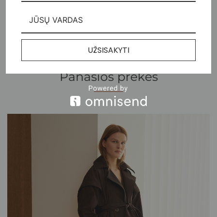
Atsiliepimai (0)
UŽSISAKYTI
Panašios prekės