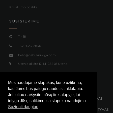
Privatumo politika
SUSISIEKIME
11 - 18
+370 626 12840
hello@nebuknuoga.com
Utenio aikštė 12, LT-28248 Utena
Mes naudojame slapukus, kurie užtikrina,
kad Jums bus patogu naudotis tinklalapiu.
Jei toliau naršysite mūsų tinklalapyje, tai
NEMOKAMAS SIUNTIMAS
30 DIENŲ GRĄŽINIMAS
tolygu Jūsų sutikimui su slapukų naudojimu.
Sužinoti daugiau
KLIENTŲ APTARNAVIMAS 24/7
100% SAUGUS ATSISKAITYMAS