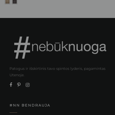
Patogus ir išskirtinis tavo spintos lyderis, pagamintas
Utenoje.
#NN BENDRAUJA