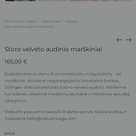
Tavo Spintos Lyderis
Parduotuvė
Moterys
/
/
/
Storo velveto audinio marškiniai
Storo velveto audinio marškiniai
165,00
€
Susipažinkite su vienu iš universaliausių mūsų kūrinių – tai
marškiniai, striukė ar neįpareigojantis laisvalaikio švarkas.
Stilingas drabužis pasiūtas iš storo velveto audinio. Marškiniai
turi kišenes, klasikinė marškinių apykaklę ir metalines spaudes
užsegimui.
Drabužio pasiuvimo laikas 5-10 darbo dienos. Reikia skubiau?
Susisiekite
hello@nebuknuoga.com
DYDIS