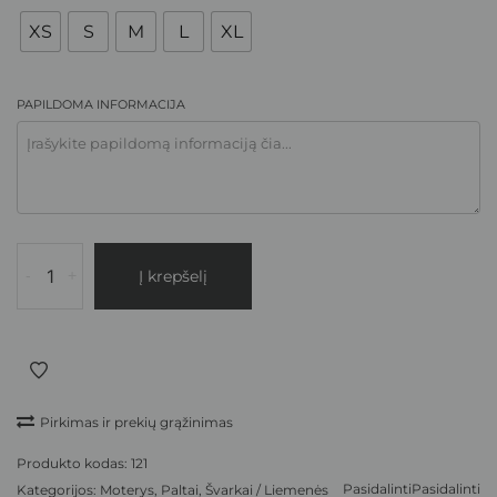
XS
S
M
L
XL
PAPILDOMA INFORMACIJA
-
+
Į krepšelį
Pirkimas ir prekių grąžinimas
Produkto kodas:
121
Pasidalinti
Pasidalinti
Kategorijos:
Moterys
,
Paltai
,
Švarkai / Liemenės