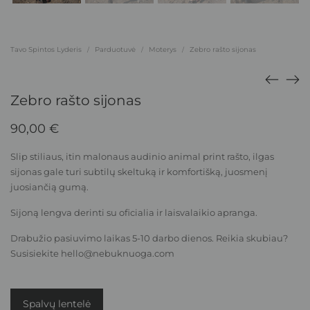
Tavo Spintos Lyderis
Parduotuvė
Moterys
Zebro rašto sijonas
/
/
/
Zebro rašto sijonas
90,00
€
Slip stiliaus, itin malonaus audinio animal print rašto, ilgas
sijonas gale turi subtilų skeltuką ir komfortišką, juosmenį
juosiančią gumą.
Sijoną lengva derinti su oficialia ir laisvalaikio apranga.
Drabužio pasiuvimo laikas 5-10 darbo dienos. Reikia skubiau?
Susisiekite
hello@nebuknuoga.com
Spalvų lentelė