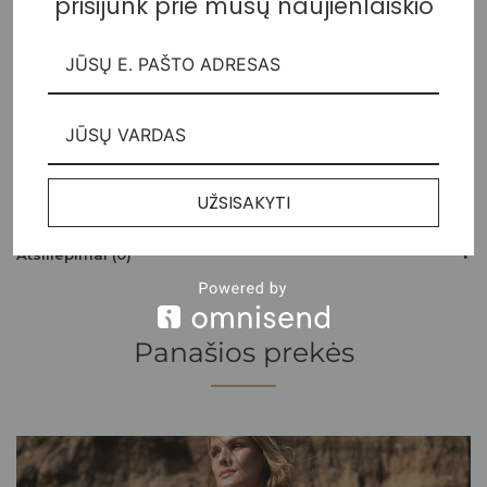
prisijunk prie mūsų naujienlaiškio
Ilgis nug. centre (cm)
91
91
95
95
95
95
Klubų plotis (cm)
92
98
104
112
120
128
Liemens plotis (cm)
66
72
76
86
94
102
Norėtumėte pasikonsultuoti dėl išmatavimų? Susisiekite el.
UŽSISAKYTI
paštu
hello@nebuknuoga.com
Atsiliepimai (0)
Panašios prekės