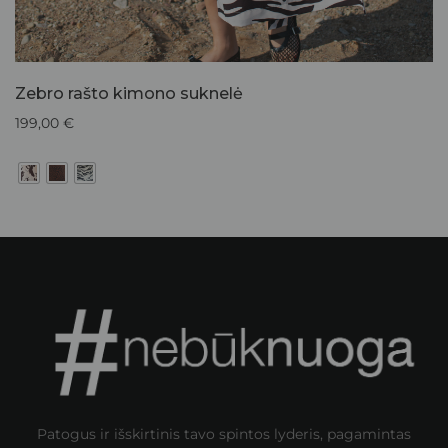
Zebro rašto kimono suknelė
199,00
€
Patogus ir išskirtinis tavo spintos lyderis, pagamintas