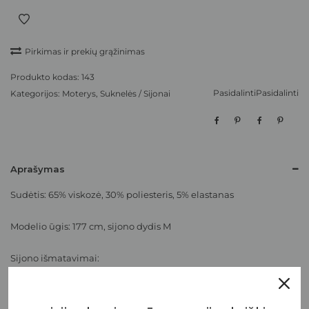
Pirkimas ir prekių grąžinimas
Produkto kodas:
143
Pasidalinti
Pasidalinti
Kategorijos:
Moterys
,
Suknelės / Sijonai
Aprašymas
Sudėtis: 65% viskozė, 30% poliesteris, 5% elastanas
Modelio ūgis: 177 cm, sijono dydis M
Sijono išmatavimai:
Dydis
XS
S
M
L
XL
XXL