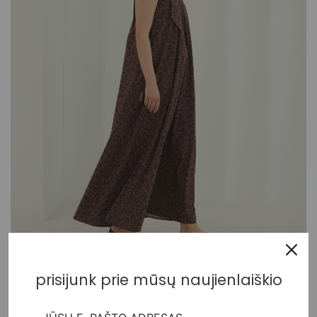
prisijunk prie mūsų naujienlaiškio
Ilga berankovė suknelė su leopardo raštu