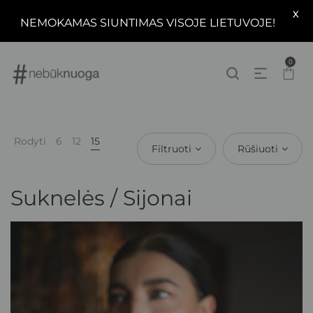
X
NEMOKAMAS SIUNTIMAS VISOJE LIETUVOJE!
0
Rodyti
6
12
15
Filtruoti
Rūšiuoti
Suknelės / Sijonai