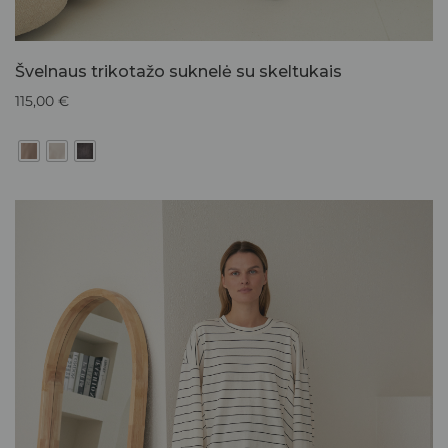
Švelnaus trikotažo suknelė su skeltukais
115,00
€