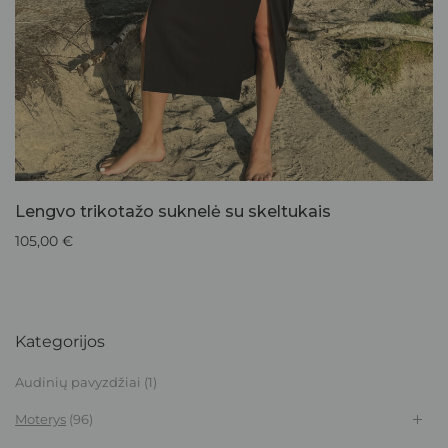
Lengvo trikotažo suknelė su skeltukais
105,00
€
Kategorijos
Audinių pavyzdžiai
(1)
Moterys
(96)