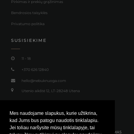
Pirkimas ir prekių grąžinimas
Bendrosios taisyklės
Privatumo politika
SUSISIEKIME
11 - 18
+370 626 12840
hello@nebuknuoga.com
Utenio aikštė 12, LT-28248 Utena
Mes naudojame slapukus, kurie užtikrina,
kad Jums bus patogu naudotis tinklalapiu.
Jei toliau naršysite mūsų tinklalapyje, tai
NEMOKAMAS SIUNTIMAS
30 DIENŲ GRĄŽINIMAS