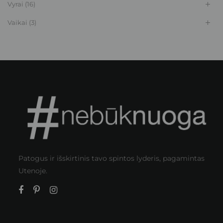
Vyrai
(16)
Vaikai
(3)
Patogus ir išskirtinis tavo spintos lyderis, pagamintas
Utenoje.