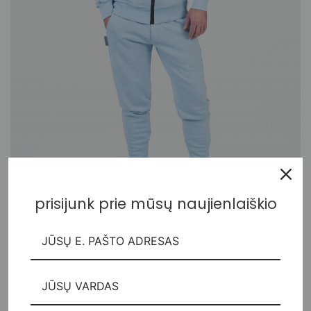
prisijunk prie mūsų naujienlaiškio
Džemperis su kapišonu ir užtrauktuku
85,00
€