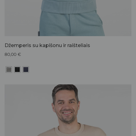
Džemperis su kapišonu ir raišteliais
80,00
€