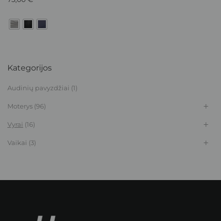
Kategorijos
Audinių pavyzdžiai
(1)
Moterys
(96)
Vyrai
(16)
Vaikai
(3)