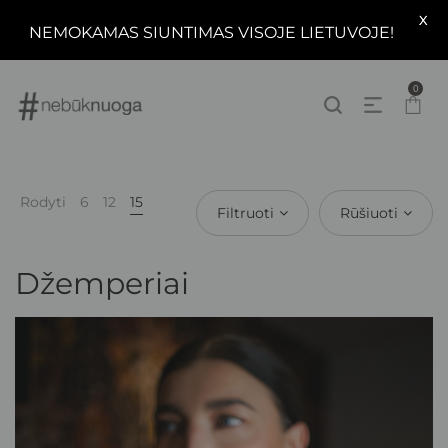
X
NEMOKAMAS SIUNTIMAS VISOJE LIETUVOJE!
0
Rodyti
6
12
15
Filtruoti
Rūšiuoti
Džemperiai