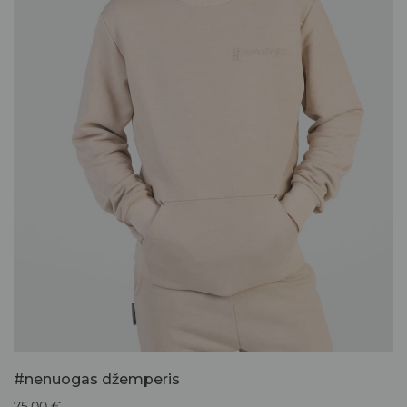
#nenuogas džemperis
75,00
€