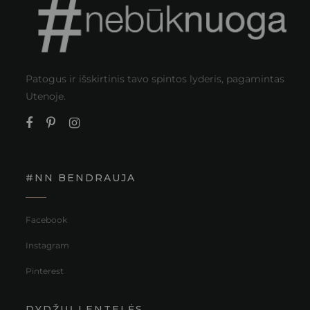
Patogus ir išskirtinis tavo spintos lyderis, pagamintas
Utenoje.
#NN BENDRAUJA
Facebook
Instagram
Pinterest
DYDŽIŲ LENTELĖS