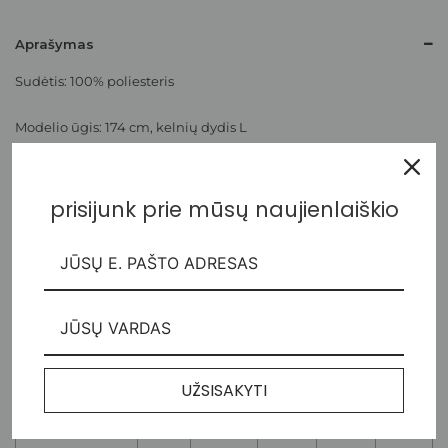
Aprašymas
Sudėtis: 100% poliesteris
Modelio ūgis: 174 cm, kelnių dydis L
Kelnių išmatavimai:
prisijunk prie mūsų naujienlaiškio
DYDŽIAIS
XS
S
M
L
XL
Liemens gam.
74,0
80,0
46,0
94,0
102,0
Klubų plotis
92,0
100,0
108,0
116,0
126,0
UŽSISAKYTI
Apačios plotis
25,0
26,0
27,0
28,0
29,0