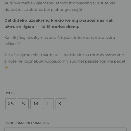
Audinys mažiau glamžosi, atrodo itin tvarkingai ir suteikia
drabužiui struktūros bei prabangos pojūtį.
Dėl didelio užsakymų kiekio kelnių paruošimas gali
užtrukti ilgiau — iki 15 darbo dienų.
Kai tik jūsų užsakymas bus išsiųstas, informuosime atskiru
laišku
Jei užsakymo reikia skubiau — susisiekite su mumis asmenine
žinute
hello@nebuknuoga.com
visuomet pasistengsime padėti
DYDIS
XS
S
M
L
XL
PAPILDOMA INFORMACIJA