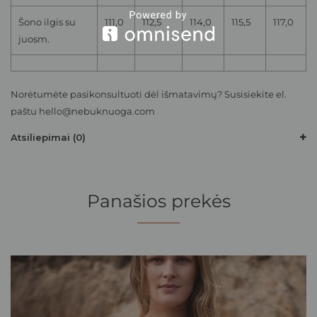
Šono ilgis su
111,0
112,5
114,0
115,5
117,0
juosm.
Norėtumėte pasikonsultuoti dėl išmatavimų? Susisiekite el.
paštu
hello@nebuknuoga.com
Atsiliepimai (0)
Panašios prekės