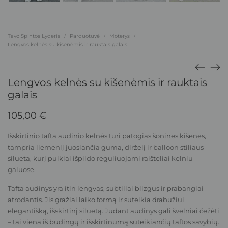
Tavo Spintos Lyderis
Parduotuvė
Moterys
/
/
/
Lengvos kelnės su kišenėmis ir rauktais galais
Lengvos kelnės su kišenėmis ir rauktais
galais
105,00
€
Išskirtinio tafta audinio kelnės turi patogias šonines kišenes,
tamprią liemenlį juosiančią gumą, dirželį ir balloon stiliaus
siluetą, kurį puikiai išpildo reguliuojami raišteliai kelnių
galuose.
Tafta audinys yra itin lengvas, subtiliai blizgus ir prabangiai
atrodantis. Jis gražiai laiko formą ir suteikia drabužiui
elegantišką, išskirtinį siluetą. Judant audinys gali švelniai čežėti
– tai viena iš būdingų ir išskirtinumą suteikiančių taftos savybių.