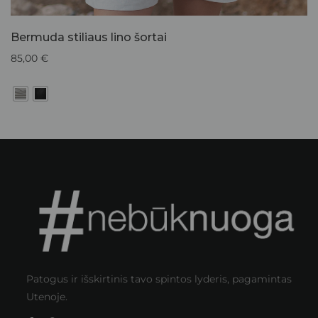
Bermuda stiliaus lino šortai
85,00
€
Patogus ir išskirtinis tavo spintos lyderis, pagamintas
Utenoje.