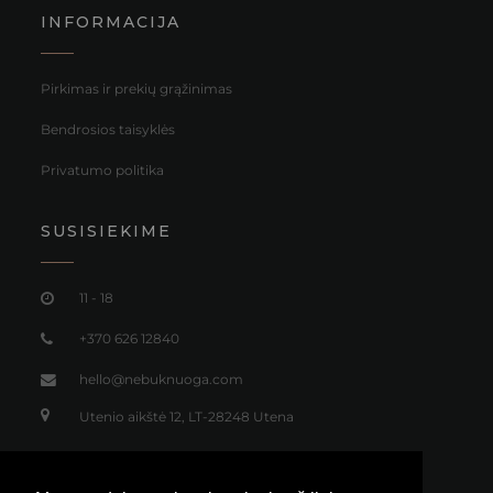
INFORMACIJA
Pirkimas ir prekių grąžinimas
Bendrosios taisyklės
Privatumo politika
SUSISIEKIME
11 - 18
+370 626 12840
hello@nebuknuoga.com
Utenio aikštė 12, LT-28248 Utena