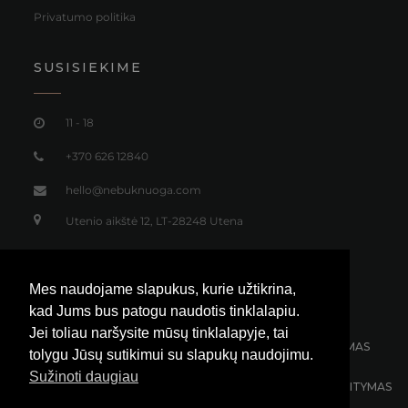
Privatumo politika
SUSISIEKIME
11 - 18
+370 626 12840
hello@nebuknuoga.com
Utenio aikštė 12, LT-28248 Utena
Mes naudojame slapukus, kurie užtikrina,
kad Jums bus patogu naudotis tinklalapiu.
Jei toliau naršysite mūsų tinklalapyje, tai
NEMOKAMAS SIUNTIMAS
30 DIENŲ GRĄŽINIMAS
tolygu Jūsų sutikimui su slapukų naudojimu.
Sužinoti daugiau
KLIENTŲ APTARNAVIMAS 24/7
100% SAUGUS ATSISKAITYMAS