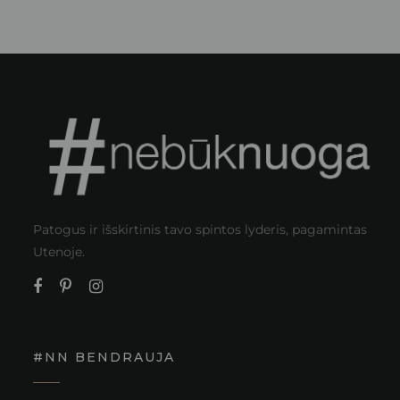
Patogus ir išskirtinis tavo spintos lyderis, pagamintas
Utenoje.
#NN BENDRAUJA