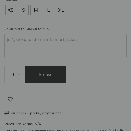
XS
S
M
L
XL
PAPILDOMA INFORMACIJA
-
+
Į krepšelį
Pirkimas ir prekių grąžinimas
Produkto kodas:
N/A
Pasidalinti
Kategorijos:
Laisvalaikio kostiumėliai
,
Moterys
,
NAUJIENOS