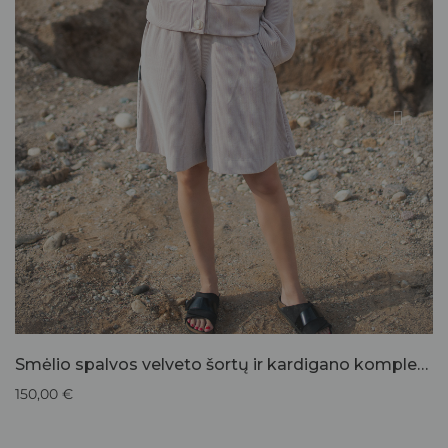
Smėlio spalvos velveto šortų ir kardigano komplektas
150,00
€