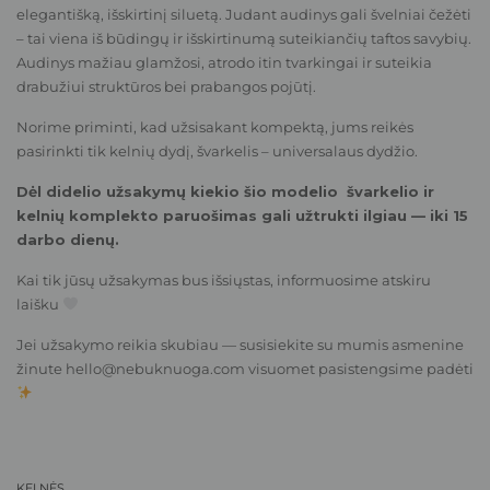
elegantišką, išskirtinį siluetą. Judant audinys gali švelniai čežėti
– tai viena iš būdingų ir išskirtinumą suteikiančių taftos savybių.
Audinys mažiau glamžosi, atrodo itin tvarkingai ir suteikia
drabužiui struktūros bei prabangos pojūtį.
Norime priminti, kad užsisakant kompektą, jums reikės
pasirinkti tik kelnių dydį, švarkelis – universalaus dydžio.
Dėl didelio užsakymų kiekio šio modelio švarkelio ir
kelnių komplekto paruošimas gali užtrukti ilgiau — iki 15
darbo dienų.
Kai tik jūsų užsakymas bus išsiųstas, informuosime atskiru
laišku
Jei užsakymo reikia skubiau — susisiekite su mumis asmenine
žinute
hello@nebuknuoga.com
visuomet pasistengsime padėti
KELNĖS