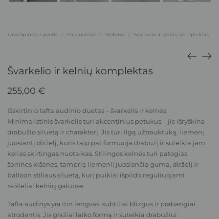
Tavo Spintos Lyderis
Parduotuvė
Moterys
Švarkelio ir kelnių komplektas
/
/
/
Švarkelio ir kelnių komplektas
255,00
€
Išskirtinio tafta audinio duetas – švarkelis ir kelnės.
Minimalistinis švarkelis turi akcentinius petukus – jie išryškina
drabužio siluetą ir charakterį. Jis turi ilgą užtrauktuką, liemenį
juosiantį dirželį, kuris taip pat formuoja drabužį ir suteikia jam
kelias skirtingas nuotaikas. Stilingos kelnės turi patogias
šonines kišenes, tamprią liemenlį juosiančią gumą, dirželį ir
balloon stiliaus siluetą, kurį puikiai išpildo reguliuojami
raišteliai kelnių galuose.
Tafta audinys yra itin lengvas, subtiliai blizgus ir prabangiai
atrodantis. Jis gražiai laiko formą ir suteikia drabužiui