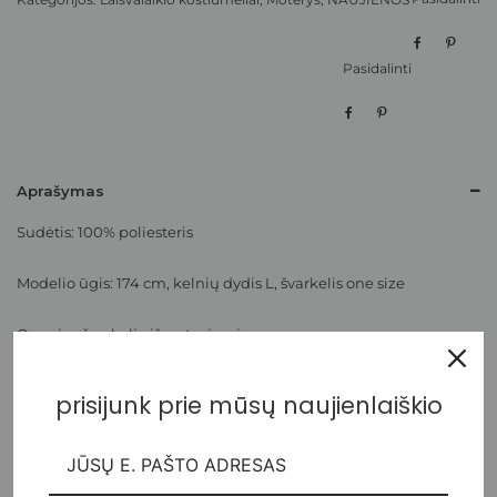
Pasidalinti
Aprašymas
Sudėtis: 100% poliesteris
Modelio ūgis: 174 cm, kelnių dydis L, švarkelis one size
One size švarkelio išmatavimai:
ilgis nugaros centre: 71 cm
prisijunk prie mūsų naujienlaiškio
krūtine: 2 x 60 cm
klubai: 2 x 61 cm