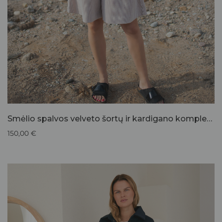
Smėlio spalvos velveto šortų ir kardigano komplektas
150,00
€