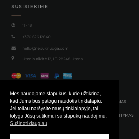
Tamsiai žalios spalvos velveto kostiumas
165,00
€
Mes naudojame slapukus, kurie užtikrina,
kad Jums bus patogu naudotis tinklalapiu.
Jei toliau naršysite mūsų tinklalapyje, tai
tolygu Jūsų sutikimui su slapukų naudojimu.
Sužinoti daugiau