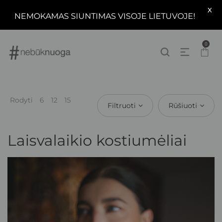
X
NEMOKAMAS SIUNTIMAS VISOJE LIETUVOJE!
0
Rodyti
6
12
15
Filtruoti
Rūšiuoti
Laisvalaikio kostiumėliai