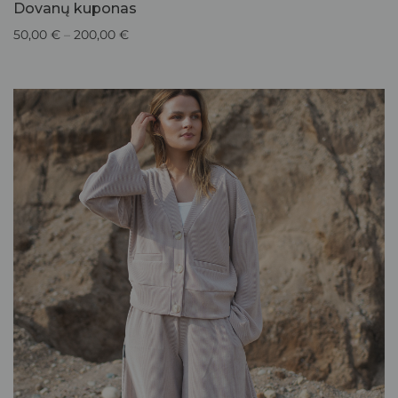
Dovanų kuponas
50,00
€
–
200,00
€