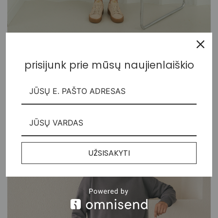
Minimalistinis džemperio ir kelnių kostiumėlis
prisijunk prie mūsų naujienlaiškio
160,00
€
UŽSISAKYTI