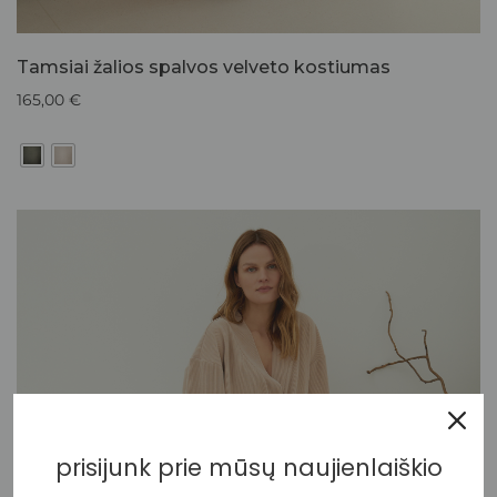
Tamsiai žalios spalvos velveto kostiumas
165,00
€
prisijunk prie mūsų naujienlaiškio