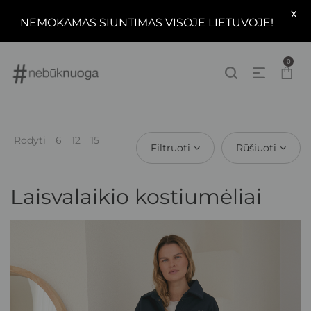
X
NEMOKAMAS SIUNTIMAS VISOJE LIETUVOJE!
0
Rodyti
6
12
15
Filtruoti
Rūšiuoti
Laisvalaikio kostiumėliai