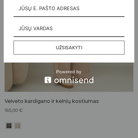
UŽSISAKYTI
Velveto kardigano ir kelnių kostiumas
165,00
€