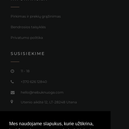
Pirkimas ir prekių grąžinimas
Bendrosios taisyklės
Privatumo politika
SUSISIEKIME
11 - 18
+370 626 12840
hello@nebuknuoga.com
Utenio aikštė 12, LT-28248 Utena
Mes naudojame slapukus, kurie užtikrina,