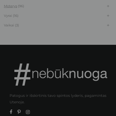
Moterys
(96)
Vyrai
(16)
Vaikai
(3)
Patogus ir išskirtinis tavo spintos lyderis, pagamintas
Utenoje.