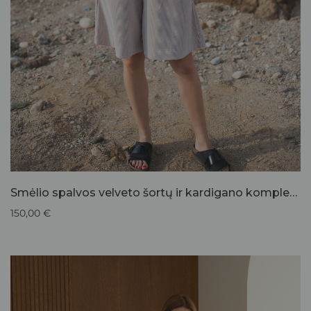
Smėlio spalvos velveto šortų ir kardigano komplektas
150,00
€