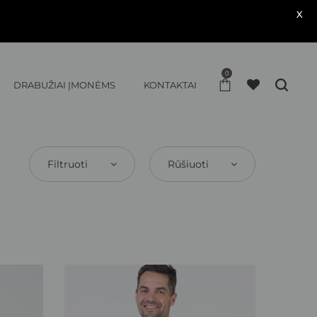
X
0
DRABUŽIAI ĮMONĖMS
KONTAKTAI
Filtruoti
Rūšiuoti