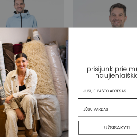
prisijunk prie 
naujienlaiški
Džemperis su kapišonu ir užtrauktuku
#nenuogas basic marškinė
UŽSISAKYTI
45,00
€