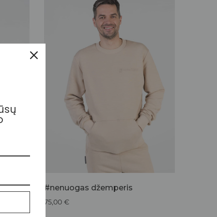
mūsų
o
liai
#nenuogas džemperis
75,00
€